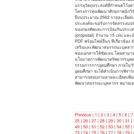
บรรลุวัตถุประสงค์ที่กำหนดไว้อ
โครงการทุนพัฒนาศักยภาพนักวิจ
ปีงบประมาณ 2562 รายละเอียดปร
ประสงค์จะขอรับการจัดสรรงบประม
ของกองทัพและการป้องกันประเทศ
(proposal) จำนวน 15 เล่ม และน
PDF พร้อมไฟล์อื่นๆ ที่เกี่ยวข้
เสริมและพัฒนาสมรรถนะบุคลากร 
ซองเอกสารให้ชัดเจน โดยสามารถนำ
นโยบายการพัฒนาทรัพยากรบุคค
กรรมการการอุดมศึกษา ภายในวัน
อุดมศึกษา จะได้ดำเนินการพิจา
สามารถสอบถามลายละเอียดเพิ่มเ
พัฒนาสมรรณะบุคลากร หมายเลข
Previous
|
1
|
2
|
3
|
4
|
5
|
6
|
7
25
|
26
|
27
|
28
|
29
|
30
|
31
|
49
|
50
|
51
|
52
|
53
|
54
|
55
|
73
|
74
|
75
|
76
|
77
|
78
|
79
|