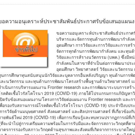
ขอความอนุเคราะห์ประชาสัมพันธ์ประกาศรับข้อเสนอแผน
ขอความอนุเคราะห์ประชาสัมพันธ์ประกาศ
บริหารและจัดการทุนด้านการพัฒนากำลัง
อุดมศึกษา การวิจัยและการวิจัยและการสร้
จัดการทุกด้านการพัฒนากำลังคน และทุนด
วิจัยและการส้รางนวัตกรรม (บพค.) ซึ่งมีห
กำลังคนในสาขาที่จำเป็นต่อการพัฒนาปร
อุดมศึกษา วิทยาศาสตร์ วิจัยและนวัตกรร
ทุนการศึกษาทุนสนับสนุนนักวิจัยและบุคลากรอื่นหลังปริญญา ทุนด้านการพ
และนวัตกรรม และทุนด้านการพัฒนาโครงสร้างพื้นฐานด้านวิทยาศาสตร์ แ
ดำเนินการบริหารแผนงาน Frontier research และการพัฒนาระบบการสร้า
โรคติดเชื้อไวรัสโคโรนา 2019 (COVID-19) ภายใต้โปรแกรมการแก้ปัญหาวิ
เปิดรับข้อเสนอแผนงาน/โครงการวิจัยต่อแผนงาน Frontier research แล
เพื่อรองรับสถานการณ์โรคติดเชื้อไวรัสโรโรนา (COVID-19) ประจำปีงบประ
“การวิจัยด้านมนุษยศาสตร์ สังคมศาสตร์ และศิลปกรรมศาสตร์ ที่เกี่ยวข้
สายพันธ์ใหม่ 2019 (COVID-19) เพื่อการเรียนรู้และทบทวนปรากฏการณ์ที่เก
รู้ที่จะนำไปสู่การเตรียมความพร้อมในการรับมือและจัดการสถาวะวิกฤตที่ต
มาตรการรองรับสภาวะวิกฤตด้านสุขภาพและสังคมที่เกิดจากการระบาดใหญ่ 