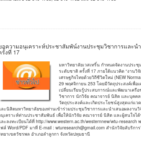
ขอความอนุเคราะห์ประชาสัมพัน์งานประชุมวิชาการและนำ
ครั้งที่ 17
มหาวิทยาลัยเวสเทริ์น กำหนดจัดงานประช
ระดับชาติ ครั้งที่ 17 ภายใต้แนวคิด “งานวิจัย
เศรษฐกิจไทยด้วยวิถีชีวิตใหม่ (NEW Normal)”
29 พฤศจิกายน 253 โดยมีวัตถุประสงค์เพื่อ
เปลี่ยนเรียนรู้ประสบการณ์และพัฒนาเครือข
วิชาการ นักวิจัย คณาจารย์ นิสิต และบุคคลทั
วัตถุประสงค์และเกิดประโยชน์สูงสุดแก่แ
และนิสิตมหาวิทยาลัยของท่านเข้าร่วมประชุมวิชาการและนำเสนอผลงานวิจ
อนุเคราะห์ท่านประชาสัมพันธ์ เพื่อให้นักวิจัย คณาจารย์ นิสิต และผู้สนใจได
และลงทะเบียนได้ที่ http://www.western.ac.th/westernnew/wtu-research
ไฟล์ Word/PDF มาที่ E-mail : wturesearch@gmail.com สำนักวิจัยลับริการ
วิทยาเขตวัชรพล อำเภอลำลูกกา จังหวัดปทุมธานี